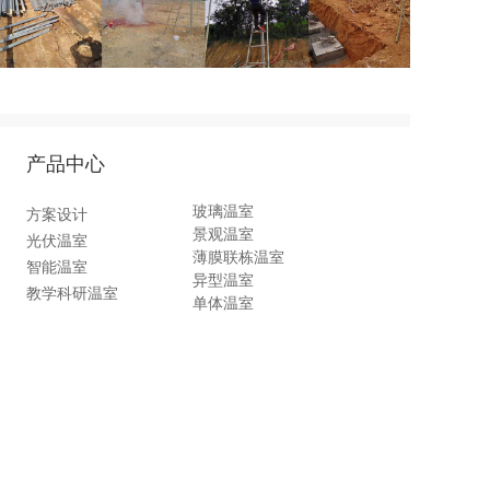
产品中心
玻璃温室
方案设计
景观温室
光伏温室
薄膜联栋温室
智能温室
异型温室
教学科研温室
单体温室
温室钢材生产、
EPC项目承包
设备销售
加入我们
邮箱：342286273@qq.com